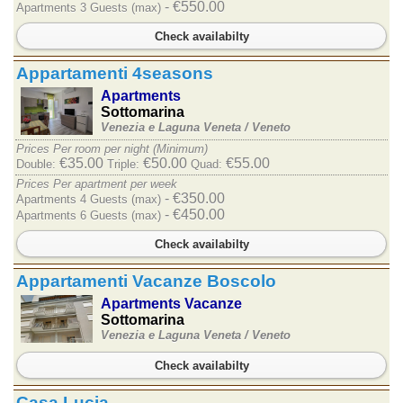
- €550.00
Apartments 3 Guests (max)
Check availabilty
Appartamenti 4seasons
Apartments
Sottomarina
Venezia e Laguna Veneta /
Veneto
Prices Per room per night (Minimum)
€35.00
€50.00
€55.00
Double:
Triple:
Quad:
Prices Per apartment per week
- €350.00
Apartments 4 Guests (max)
- €450.00
Apartments 6 Guests (max)
Check availabilty
Appartamenti Vacanze Boscolo
Apartments Vacanze
Sottomarina
Venezia e Laguna Veneta /
Veneto
Check availabilty
Casa Lucia