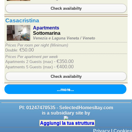
Check availabilty
Casacristina
Apartments
Sottomarina
Venezia e Laguna Veneta /
Veneto
Prices Per room per night (Minimum)
€50.00
Double:
Prices Per apartment per week
- €350.00
Apartments 2 Guests (max)
- €400.00
Apartments 5 Guests (max)
Check availabilty
...more...
PI: 01247470535 - SelectedHomesItay.com
is a subsidiary site by
Aggiungi la tua struttura
Privacy
|
Cookies