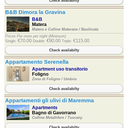
Check availabilty
B&B Dimora la Gravina
B&B
Matera
Matera e Colline Materane /
Basilicata
Prices Per room per night (Minimum)
€70.00
€90.00
€115.00
Single:
Double:
Triple:
Check availabilty
Appartamento Serenella
Apartment uso transitorio
Foligno
Zona di Foligno /
Umbria
Check availabilty
Appartamenti gli ulivi di Maremma
Apartments
Bagno di Gavorrano
Colline Metallifere /
Tuscany
Check availabilty