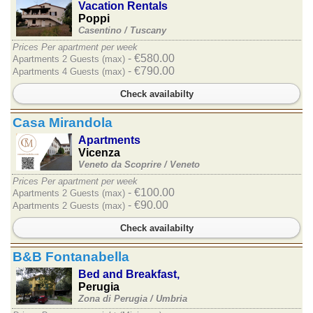
Vacation Rentals
Poppi
Casentino /
Tuscany
Prices Per apartment per week
- €580.00
Apartments 2 Guests (max)
- €790.00
Apartments 4 Guests (max)
Check availabilty
Casa Mirandola
Apartments
Vicenza
Veneto da Scoprire /
Veneto
Prices Per apartment per week
- €100.00
Apartments 2 Guests (max)
- €90.00
Apartments 2 Guests (max)
Check availabilty
B&B Fontanabella
Bed and Breakfast,
Perugia
Zona di Perugia /
Umbria