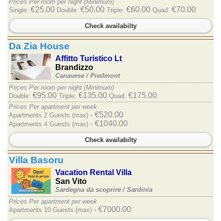
Prices Per room per night (Minimum)
€25.00
€50.00
€60.00
€70.00
Single:
Double:
Triple:
Quad:
Check availabilty
Da Zia House
Affitto Turistico Lt
Brandizzo
Canavese /
Piedmont
Prices Per room per night (Minimum)
€95.00
€135.00
€175.00
Double:
Triple:
Quad:
Prices Per apartment per week
- €520.00
Apartments 2 Guests (max)
- €1040.00
Apartments 4 Guests (max)
Check availabilty
Villa Basoru
Vacation Rental Villa
San Vito
Sardegna da scoprire /
Sardinia
Prices Per apartment per week
- €7000.00
Apartments 10 Guests (max)