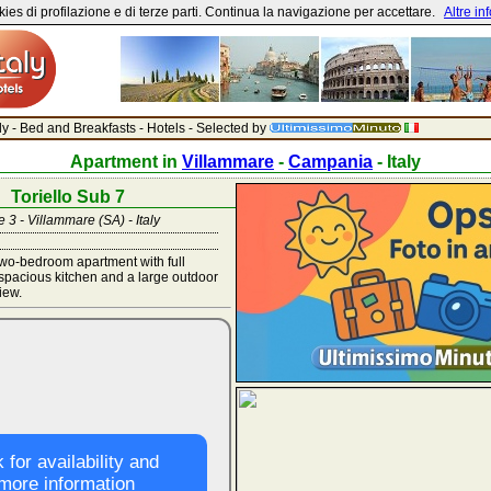
ies di profilazione e di terze parti. Continua la navigazione per accettare.
Altre in
aly - Bed and Breakfasts - Hotels - Selected by
Apartment in
Villammare
-
Campania
- Italy
Toriello Sub 7
 3 - Villammare (SA) - Italy
wo-bedroom apartment with full
pacious kitchen and a large outdoor
iew.
 for availability and
more information