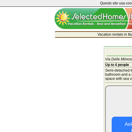
Questo sito usa cook
Vacation rentals in It
Via Delle Mimose
Up to 4 people
Semi-detached t
bathroom and a s
space with sea v
Ask