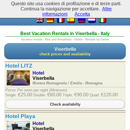
Questo sito usa cookies di profilazione e di terze parti.
Continua la navigazione per accettare.
Altre
informazioni
Accetta
Best Vacation Rentals in Viserbella - Italy
Vacation rentals - Bed and Breakfasts - Hotels - Rentals by Owner
Viserbella
check prices and availability
Hotel LITZ
Hotel
Viserbella
Riviera Romagnola /
Emilia - Romagna
Prices Per room per night (Minimum)
€25.00
€60.00
€90.00
€120.00
Single:
Double:
Triple:
Quad:
Check availabilty
Hotel Playa
Hotel
Viserbella