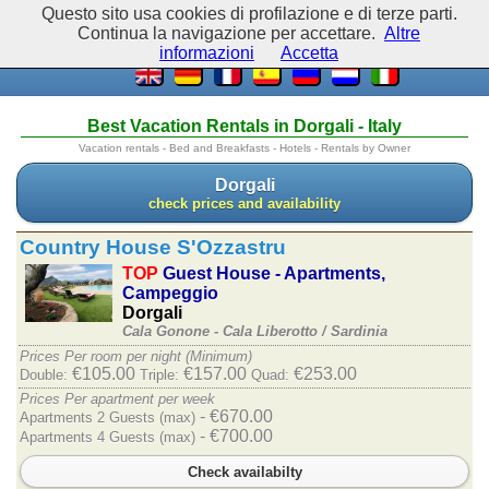
Questo sito usa cookies di profilazione e di terze parti.
Continua la navigazione per accettare.
Altre
informazioni
Accetta
Best Vacation Rentals in Dorgali - Italy
Vacation rentals - Bed and Breakfasts - Hotels - Rentals by Owner
Dorgali
check prices and availability
Country House S'Ozzastru
TOP
Guest House - Apartments,
Campeggio
Dorgali
Cala Gonone - Cala Liberotto /
Sardinia
Prices Per room per night (Minimum)
€105.00
€157.00
€253.00
Double:
Triple:
Quad:
Prices Per apartment per week
- €670.00
Apartments 2 Guests (max)
- €700.00
Apartments 4 Guests (max)
Check availabilty