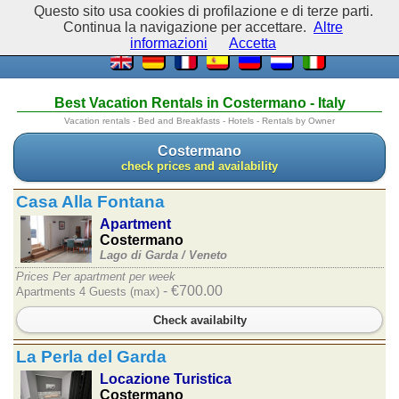
Questo sito usa cookies di profilazione e di terze parti.
Continua la navigazione per accettare.
Altre
informazioni
Accetta
Best Vacation Rentals in Costermano - Italy
Vacation rentals - Bed and Breakfasts - Hotels - Rentals by Owner
Costermano
check prices and availability
Casa Alla Fontana
Apartment
Costermano
Lago di Garda /
Veneto
Prices Per apartment per week
- €700.00
Apartments 4 Guests (max)
Check availabilty
La Perla del Garda
Locazione Turistica
Costermano