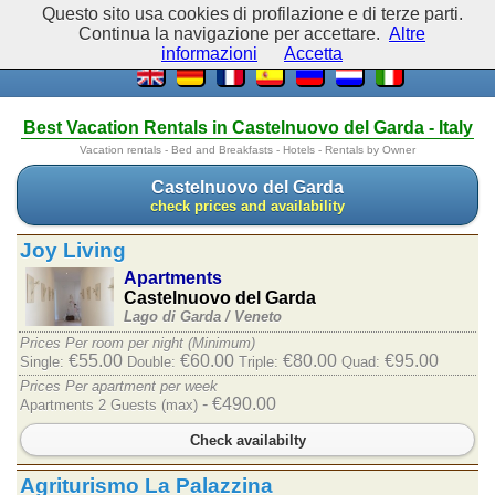
Questo sito usa cookies di profilazione e di terze parti.
Continua la navigazione per accettare.
Altre
informazioni
Accetta
Best Vacation Rentals in Castelnuovo del Garda - Italy
Vacation rentals - Bed and Breakfasts - Hotels - Rentals by Owner
Castelnuovo del Garda
check prices and availability
Joy Living
Apartments
Castelnuovo del Garda
Lago di Garda /
Veneto
Prices Per room per night (Minimum)
€55.00
€60.00
€80.00
€95.00
Single:
Double:
Triple:
Quad:
Prices Per apartment per week
- €490.00
Apartments 2 Guests (max)
Check availabilty
Agriturismo La Palazzina